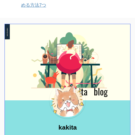
める方法7つ
kakita